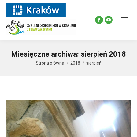
Facebook
YouTube
page
page
opens
opens
in
in
Miesięczne archiwa:
sierpień 2018
new
new
window
window
Strona główna
2018
sierpień
Jesteś tutaj: