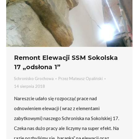
Remont Elewacji SSM Sokolska
17 „odsłona 1”
Schronisko Grochowa
Przez
Mateusz Opaliński
14 sierpnia 2018
Nareszcie udało się rozpocząć prace nad
odnowieniem elewacji ( wraz z elementami
zabytkowymi) naszego Schroniska na Sokolskiej 17.
Czeka nas dużo pracy ale liczymy na super efekt. Na
razie pozbyliśmy się „baranka” na elewacji oraz