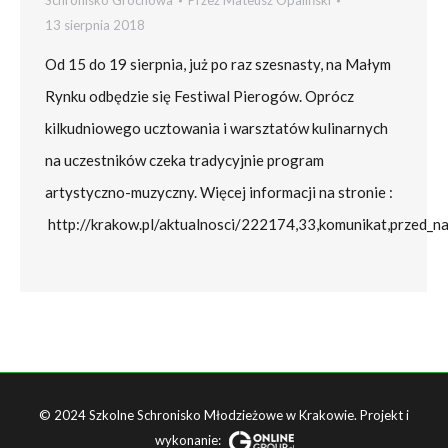
Schronisko Grochowa
Przez
Mateusz Opaliński
13 sierpnia 2018
Od 15 do 19 sierpnia, już po raz szesnasty, na Małym
Rynku odbędzie się Festiwal Pierogów. Oprócz
kilkudniowego ucztowania i warsztatów kulinarnych
na uczestników czeka tradycyjnie program
artystyczno-muzyczny. Więcej informacji na stronie :
http://krakow.pl/aktualnosci/222174,33,komunikat,przed_na
© 2024
Szkolne Schronisko Młodzieżowe w Krakowie
. Projekt i
wykonanie: